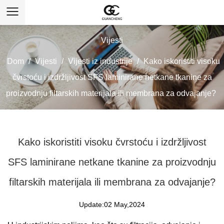
Vijesti
Dom
/
Vijesti
/
Vijesti iz industrije
/
Kako iskoristiti visoku
čvrstoću i izdržljivost SFS laminirane netkane tkanine za
proizvodnju filtarskih materijala ili membrana za odvajanje?
Kako iskoristiti visoku čvrstoću i izdržljivost
SFS laminirane netkane tkanine za proizvodnju
filtarskih materijala ili membrana za odvajanje?
Update:02 May,2024