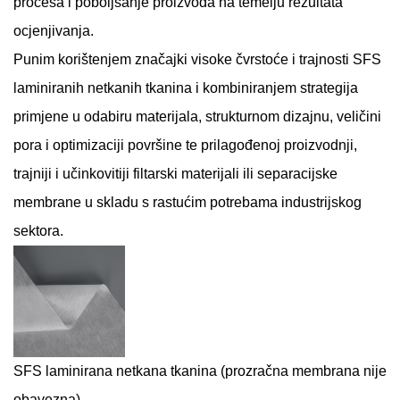
procesa i poboljšanje proizvoda na temelju rezultata
ocjenjivanja.
Punim korištenjem značajki visoke čvrstoće i trajnosti SFS
laminiranih netkanih tkanina i kombiniranjem strategija
primjene u odabiru materijala, strukturnom dizajnu, veličini
pora i optimizaciji površine te prilagođenoj proizvodnji,
trajniji i učinkovitiji filtarski materijali ili separacijske
membrane u skladu s rastućim potrebama industrijskog
sektora.
SFS laminirana netkana tkanina (prozračna membrana nije
obavezna)