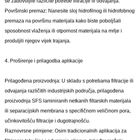
se zadovoljile različite potrebe filtracije ili odvajanja.
Površinski premaz: Nanesite sloj hidrofilnog ili hidrofobnog
premaza na površinu materijala kako biste poboljšali
sposobnost vlaženja ili otpornost materijala na mrlje i
produljili njegov vijek trajanja.
4. Proširenje i prilagodba aplikacije
Prilagođena proizvodnja: U skladu s potrebama filtracije ili
odvajanja različitih industrijskih područja, prilagođena
proizvodnja SFS laminiranih netkanih filtarskih materijala
ili separacijskih membrana s specifičnom veličinom pora,
učinkovitošću filtracije i dugotrajnošću.
Raznovrsne primjene: Osim tradicionalnih aplikacija za