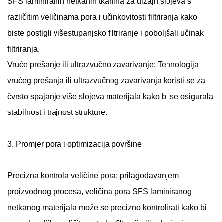
SFS laminiranih netkanih tkanina za dizajn slojeva s
različitim veličinama pora i učinkovitosti filtriranja kako
biste postigli višestupanjsko filtriranje i poboljšali učinak
filtriranja.
Vruće prešanje ili ultrazvučno zavarivanje: Tehnologija
vrućeg prešanja ili ultrazvučnog zavarivanja koristi se za
čvrsto spajanje više slojeva materijala kako bi se osigurala
stabilnost i trajnost strukture.
3. Promjer pora i optimizacija površine
Precizna kontrola veličine pora: prilagođavanjem
proizvodnog procesa, veličina pora SFS laminiranog
netkanog materijala može se precizno kontrolirati kako bi