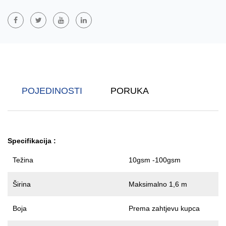
PET/PE Dvokomponentna Spunbond Netkana Tkanina
Izrađen Je
Od Poliestera (PET) I Polietilena (PE) Kroz Spunbond Proces,
Kombinirajući Prednosti Oba Materijala. PET Pruža Izvrsnu
Čvrstoću I Otpornost Na Toplinu, Dok PE Poboljšava Mekoću I
Svojstva Niske Točke Taljenja. Ova Netkana Tkanina Naširoko Se
Koristi U Medicini I Zdravstvu, Filtraciji, Pakiranju I
POJEDINOSTI
PORUKA
Građevinarstvu, S Izvrsnim Mehaničkim Svojstvima, Izdržljivošću I
Prozračnošću.
Specifikacija
:
Težina
10gsm -100gsm
Širina
Maksimalno 1,6 m
Boja
Prema zahtjevu kupca