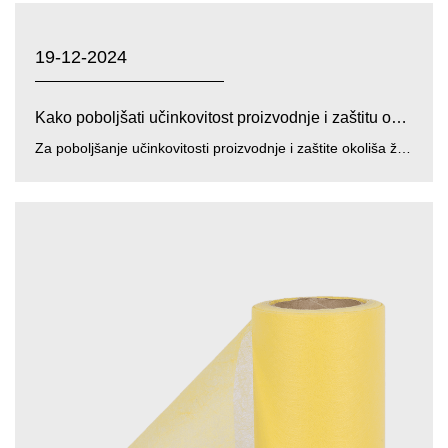
19-12-2024
Kako poboljšati učinkovitost proizvodnje i zaštitu okol...
Za poboljšanje učinkovitosti proizvodnje i zaštite okoliša žuto/plavo/bijeli PP PE netkani film , Zhejiang Gua...