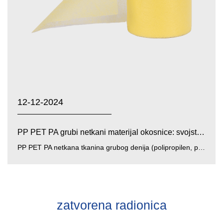
12-12-2024
PP PET PA grubi netkani materijal okosnice: svojstva ma...
PP PET PA netkana tkanina grubog denija (polipropilen, poliester, poliamidna netkana tkanina grubog denija) je ...
zatvorena radionica