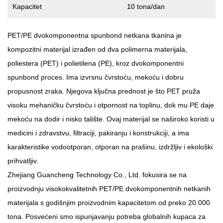
Kapacitet
10 tona/dan
PET/PE dvokomponentna spunbond netkana tkanina
je
kompozitni materijal izrađen od dva polimerna materijala,
poliestera (PET) i polietilena (PE), kroz dvokomponentni
spunbond proces. Ima izvrsnu čvrstoću, mekoću i dobru
propusnost zraka. Njegova ključna prednost je što PET pruža
visoku mehaničku čvrstoću i otpornost na toplinu, dok mu PE daje
mekoću na dodir i nisko talište. Ovaj materijal se naširoko koristi u
medicini i zdravstvu, filtraciji, pakiranju i konstrukciji, a ima
karakteristike vodootporan, otporan na prašinu, izdržljiv i ekološki
prihvatljiv.
Zhejiang Guancheng Technology Co., Ltd. fokusira se na
proizvodnju visokokvalitetnih PET/PE dvokomponentnih netkanih
materijala s godišnjim proizvodnim kapacitetom od preko 20.000
tona. Posvećeni smo ispunjavanju potreba globalnih kupaca za