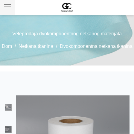
Veleprodaja dvokomponentnog netkanog materijala
Dom
/
Netkana tkanina
/
Dvokomponentna netkana tkanina