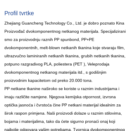
Profil tvrtke
Zhejiang Guancheng Technology Co., Ltd. je dobro poznato
Kina
Proizvođač dvokomponentnog netkanog materijala
. Specijalizirani
smo za proizvodnju raznih PP spunbond, PP+PE
dvokomponentnih, melt-blown netkanih tkanina koje stvaraju film,
ultrazvučno laminiranih netkanih tkanina, grubih netkanih tkanina,
potpuno razgradivog PLA, poliestera (PET ),
Veleprodaja
dvokomponentnog netkanog materijala
itd., s godišnjim
proizvodnim kapacitetom od preko 20.000 tona.
PP netkane tkanine naširoko se koriste u raznim industrijama i
imaju različite namjene. Njegova kemijska otpornost, izvrsna
optička jasnoća i čvrstoća čine PP netkani materijal idealnim za
širok raspon primjena. Naši proizvodi dolaze u raznim stilovima,
bojama i materijalima, tako da ćete sigurno pronaći onaj koji
najbolje odgovara vašim potrebama.
Tvornica dvokomponentnog