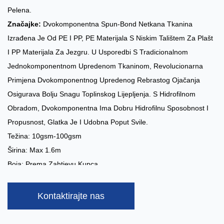
Pelena.
Značajke:
Dvokomponentna Spun-Bond Netkana Tkanina
Izrađena Je Od PE I PP, PE Materijala S Niskim Talištem Za Plašt
I PP Materijala Za Jezgru. U Usporedbi S Tradicionalnom
Jednokomponentnom Upredenom Tkaninom, Revolucionarna
Primjena Dvokomponentnog Upredenog Rebrastog Ojačanja
Osigurava Bolju Snagu Toplinskog Lijepljenja. S Hidrofilnom
Obradom, Dvokomponentna Ima Dobru Hidrofilnu Sposobnost I
Propusnost, Glatka Je I Udobna Poput Svile.
Težina: 10gsm-100gsm
Širina: Max 1.6m
Boja: Prema Zahtjevu Kupca
Kapacitet: 10 Tona/dan
Posebni Tretmani:
Hidrofilan, Anti-UV, Super Mekan
Kontaktirajte nas
Prijave:
Higijena: Donji List I Struk Dječjih Pelena, Pakiranje
Hrane Itd.