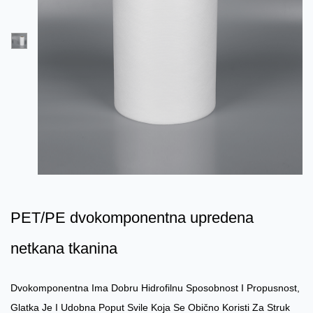
PET/PE dvokomponentna upredena
netkana tkanina
Dvokomponentna Ima Dobru Hidrofilnu Sposobnost I Propusnost,
Glatka Je I Udobna Poput Svile Koja Se Obično Koristi Za Struk