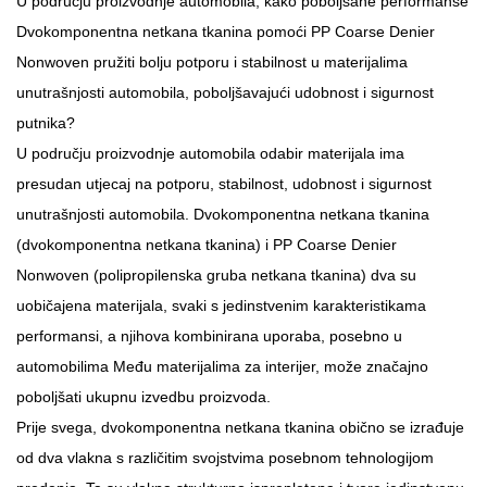
U području proizvodnje automobila, kako poboljšane performanse
Dvokomponentna netkana tkanina
pomoći PP Coarse Denier
Nonwoven pružiti bolju potporu i stabilnost u materijalima
unutrašnjosti automobila, poboljšavajući udobnost i sigurnost
putnika?
U području proizvodnje automobila odabir materijala ima
presudan utjecaj na potporu, stabilnost, udobnost i sigurnost
unutrašnjosti automobila. Dvokomponentna netkana tkanina
(dvokomponentna netkana tkanina) i PP Coarse Denier
Nonwoven (polipropilenska gruba netkana tkanina) dva su
uobičajena materijala, svaki s jedinstvenim karakteristikama
performansi, a njihova kombinirana uporaba, posebno u
automobilima Među materijalima za interijer, može značajno
poboljšati ukupnu izvedbu proizvoda.
Prije svega, dvokomponentna netkana tkanina obično se izrađuje
od dva vlakna s različitim svojstvima posebnom tehnologijom