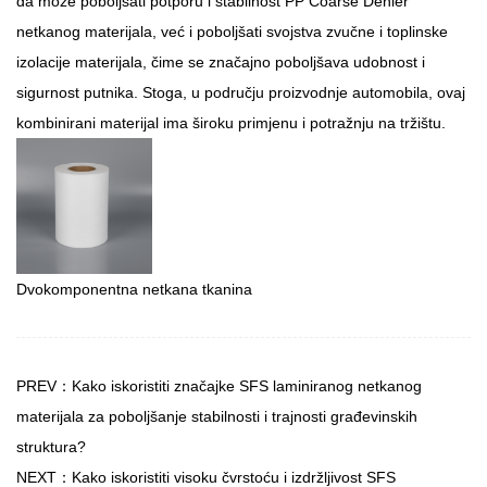
da može poboljšati potporu i stabilnost PP Coarse Denier
netkanog materijala, već i poboljšati svojstva zvučne i toplinske
izolacije materijala, čime se značajno poboljšava udobnost i
sigurnost putnika. Stoga, u području proizvodnje automobila, ovaj
kombinirani materijal ima široku primjenu i potražnju na tržištu.
Dvokomponentna netkana tkanina
PREV：Kako iskoristiti značajke SFS laminiranog netkanog
materijala za poboljšanje stabilnosti i trajnosti građevinskih
struktura?
NEXT：Kako iskoristiti visoku čvrstoću i izdržljivost SFS