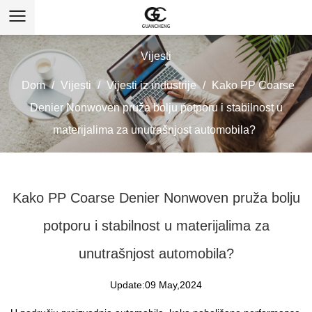
Vijesti
Dom
/
Vijesti
/
Vijesti iz industrije
/
Kako PP Coarse
Denier Nonwoven pruža bolju potporu i stabilnost u
materijalima za unutrašnjost automobila?
Kako PP Coarse Denier Nonwoven pruža bolju
potporu i stabilnost u materijalima za
unutrašnjost automobila?
Update:09 May,2024