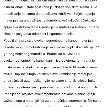
tkaninu, omogućujući cijelom materijalu da zadrži dobar oblik i
dimenzionalnu stabilnost kada je izložen vanjskim silama. Ovo
poboljšanje ne samo da poboljšava izdržljivost i vijek trajanja
materijala za unutrašnjost automobila, već također učinkovito
sprječava deformiranje ili labavljenje materijala tijekom uporabe,
čime se osigurava udobnost i sigurnost putnika.
Poboljšana svojstva dvokomponentnog netkanog materijala
također mogu poboljšati svojstva zvučne i toplinske izolacije PP
grubog netkanog materijala. Budući da su vlakna u
dvokomponentnoj netkanoj tkanini isprepletena, formirana je
gusta mrežna struktura, koja može učinkovito blokirati prijenos
zvuka i topline. Stoga korištenje ove kombinacije materijala u
unutrašnjosti automobila može ne samo smanjiti utjecaj buke i
topline na putnike, već i poboljšati tišinu i udobnost automobila.
Poboljšana svojstva dvokomponentne netkane tkanine igraju
važnu ulogu u materijalima za unutrašnjost automobila. Ne samo