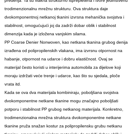
predenja. Ta su vlakna strukturno isprepletena i tvore jedinstvenu
trodimenzionalnu mrežnu strukturu. Ova struktura daje
dvokomponentnoj netkanoj tkanini izvrsna mehanička svojstva i
stabilnost, omogućujući joj da zadrži dobar oblik i stabilnost
dimenzija kada je izložena vanjskim silama.
PP Coarse Denier Nonwoven, kao netkana tkanina grubog denija
izrađena od polipropilenskih vlakana, ima izvrsnu otpornost na
habanje, otpornost na udarce i dobru elastičnost. Ovaj se
materijal često koristi u interijerima automobila za dijelove koji
moraju izdržati veće trenje i udarce, kao što su sjedala, ploče
vrata itd.
Kada se ova dva materijala kombiniraju, poboljšana svojstva
dvokomponentne netkane tkanine mogu značajno poboljšati
potporu i stabilnost PP grubog netkanog materijala. Konkretno,
trodimenzionalna mrežna struktura dvokomponentne netkane
tkanine pruža snažan kostur za polipropilensku grubu netkanu