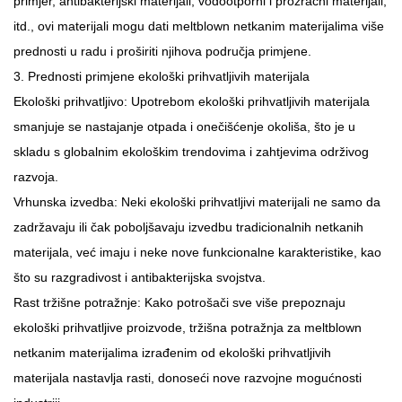
primjer, antibakterijski materijali, vodootporni i prozračni materijali,
itd., ovi materijali mogu dati meltblown netkanim materijalima više
prednosti u radu i proširiti njihova područja primjene.
3. Prednosti primjene ekološki prihvatljivih materijala
Ekološki prihvatljivo: Upotrebom ekološki prihvatljivih materijala
smanjuje se nastajanje otpada i onečišćenje okoliša, što je u
skladu s globalnim ekološkim trendovima i zahtjevima održivog
razvoja.
Vrhunska izvedba: Neki ekološki prihvatljivi materijali ne samo da
zadržavaju ili čak poboljšavaju izvedbu tradicionalnih netkanih
materijala, već imaju i neke nove funkcionalne karakteristike, kao
što su razgradivost i antibakterijska svojstva.
Rast tržišne potražnje: Kako potrošači sve više prepoznaju
ekološki prihvatljive proizvode, tržišna potražnja za meltblown
netkanim materijalima izrađenim od ekološki prihvatljivih
materijala nastavlja rasti, donoseći nove razvojne mogućnosti