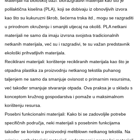
Materijali na biološkoj bazi: biorazgradivi materijali kao što je
polilaktična kiselina (PLA), koji se dobivaju iz obnovljivih izvora
kao što su kukuruzni škrob, šećerna trska itd., mogu se razgraditi
u prirodnom okruženju i smanjiti utjecaj na okoliš. PLA netkani
materijali ne samo da imaju izvrsna svojstva tradicionalnih
netkanih materijala, već su i razgradivi, te su važan predstavnik
ekološki prihvatljivih materijala.
Reciklirani materijali: korištenje recikliranih materijala kao što je
otpadna plastika za proizvodnju netkanog tekstila puhanog
taljenjem ne samo da smanjuje ovisnost o primarnim resursima,
već također smanjuje stvaranje otpada. Ova praksa je u skladu s
konceptom kružnog gospodarstva i pomaže u maksimalnom
korištenju resursa.
Posebni funkcionalni materijali: Kako bi se zadovoljile potrebe
specifičnih područja, neki materijali s posebnim funkcijama
također se koriste u proizvodnji meltblown netkanog tekstila. Na