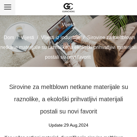
Vijesti
Dom
/
Vijesti
/
Vijesti iz industrije
/
Sirovine za meltblown
netkane materijale su raznolike, a ekološki prihvatljivi materijali
postali su novi favorit
Sirovine za meltblown netkane materijale su
raznolike, a ekološki prihvatljivi materijali
postali su novi favorit
Update:29 Aug,2024