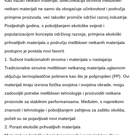
Kao važan netkani materijal, diverzifikacija sirovina
meltblown
netkani materijali
ne samo da obogaćuje učinkovitost i područja
primjene proizvoda, već također promiče održivi razvoj industrije.
Posljednjih godina, s poboljšanjem ekološke svijesti i
popularizacijom koncepta održivog razvoja, primjena ekološki
prihvatljivih materijala u području meltblown netkanih materijala
postupno je postala novi favorit.
1. Suživot tradicionalnih sirovina i materijala u nastajanju
Tradicionalne sirovine meltblown netkanog materijala uglavnom
uključuju termoplastične polimere kao što je polipropilen (PP). Ovi
materijali imaju izvrsna fizička svojstva i svojstva obrade, mogu
zadovoljiti potrebe meltblown tehnologije i proizvoditi netkane
proizvode sa stabilnim performansama. Međutim, s napretkom
znanosti i tehnologije i poboljšanjem zahtjeva za zaštitu okoliša,
počeli su se pojavljivati ​​novi materijali.
2. Porast ekološki prihvatljivih materijala