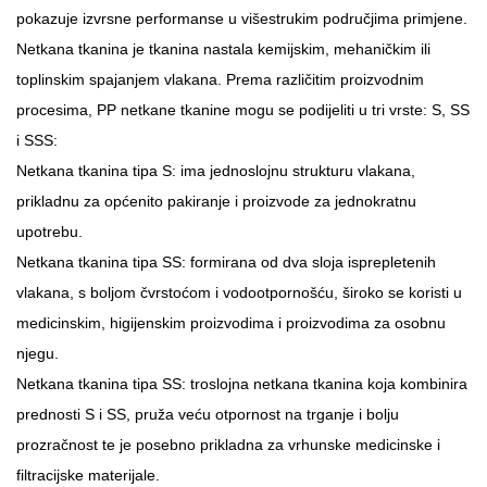
pokazuje izvrsne performanse u višestrukim područjima primjene.
Netkana tkanina je tkanina nastala kemijskim, mehaničkim ili
toplinskim spajanjem vlakana. Prema različitim proizvodnim
procesima, PP netkane tkanine mogu se podijeliti u tri vrste: S, SS
i SSS:
Netkana tkanina tipa S: ima jednoslojnu strukturu vlakana,
prikladnu za općenito pakiranje i proizvode za jednokratnu
upotrebu.
Netkana tkanina tipa SS: formirana od dva sloja isprepletenih
vlakana, s boljom čvrstoćom i vodootpornošću, široko se koristi u
medicinskim, higijenskim proizvodima i proizvodima za osobnu
njegu.
Netkana tkanina tipa SS: troslojna netkana tkanina koja kombinira
prednosti S i SS, pruža veću otpornost na trganje i bolju
prozračnost te je posebno prikladna za vrhunske medicinske i
filtracijske materijale.