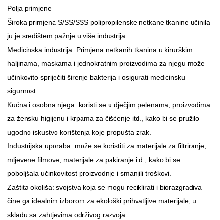
Polja primjene
Široka primjena S/SS/SSS polipropilenske netkane tkanine učinila
ju je središtem pažnje u više industrija:
Medicinska industrija: Primjena netkanih tkanina u kirurškim
haljinama, maskama i jednokratnim proizvodima za njegu može
učinkovito spriječiti širenje bakterija i osigurati medicinsku
sigurnost.
Kućna i osobna njega: koristi se u dječjim pelenama, proizvodima
za žensku higijenu i krpama za čišćenje itd., kako bi se pružilo
ugodno iskustvo korištenja koje propušta zrak.
Industrijska uporaba: može se koristiti za materijale za filtriranje,
mljevene filmove, materijale za pakiranje itd., kako bi se
poboljšala učinkovitost proizvodnje i smanjili troškovi.
Zaštita okoliša: svojstva koja se mogu reciklirati i biorazgradiva
čine ga idealnim izborom za ekološki prihvatljive materijale, u
skladu sa zahtjevima održivog razvoja.