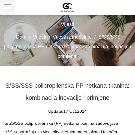
Vijesti
Dom
/
Vijesti
/
Vijesti iz industrije
/
S/SS/SSS
polipropilenska PP netkana tkanina: kombinacija inovacije i
primjene
S/SS/SSS polipropilenska PP netkana tkanina:
kombinacija inovacije i primjene
Update:17 Oct,2024
S/SS/SSS polipropilenska (PP) netkana tkanina
zadovoljava
tržišnu potražnju za visokokvalitetnim materijalima i također